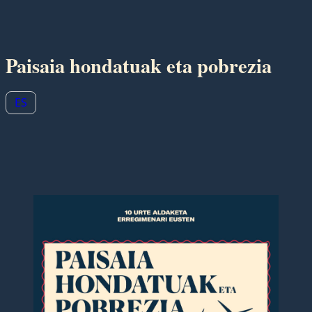
Saltar
al
contenido
Paisaia hondatuak eta pobrezia
ES