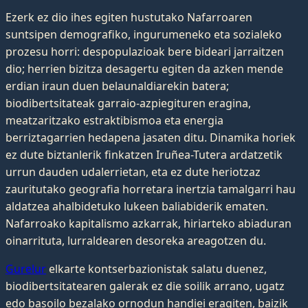
Ezerk ez dio ihes egiten hustutako Nafarroaren
suntsipen demografiko, ingurumeneko eta sozialeko
prozesu horri: despopulazioak bere bideari jarraitzen
dio; herrien bizitza desagertu egiten da azken mende
erdian iraun duen belaunaldiarekin batera;
biodibertsitateak garraio-azpiegituren eragina,
meatzaritzako estraktibismoa eta energia
berriztagarrien hedapena jasaten ditu. Dinamika horiek
ez dute biztanlerik finkatzen Iruñea-Tutera ardatzetik
urrun dauden udalerrietan, eta ez dute heriotzaz
zauritutako geografia horretara inertzia tamalgarri hau
aldatzea ahalbidetuko lukeen baliabiderik ematen.
Nafarroako kapitalismo azkarrak, hiriarteko abiaduran
oinarrituta, lurraldearen desoreka areagotzen du.
Gurelur
elkarte kontserbazionistak salatu duenez,
biodibertsitatearen galerak ez die soilik arrano, ugatz
edo basoilo bezalako ornodun handiei eragiten, baizik