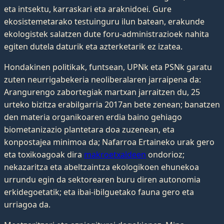
eta intsektu, karraskari eta araknidoei. Gure
ekosistemetarako testuinguru ilun batean, erakunde
ekologistek salatzen dute foru-administrazioek nahita
egiten dutela daturik eta azterketarik ez izatea.
Hondakinen politikak, funtsean, UPNk eta PSNk garatu
zuten neurrigabekeria neoliberalaren jarraipena da:
Arangurengo zabortegiak martxan jarraitzen du, 25
urteko bizitza erabilgarria 2017an bete zenean; banatzen
den materia organikoaren erdia baino gehiago
biometanizazio plantetara doa zuzenean, eta
konpostajea minimoa da; Nafarroa Ertaineko urak gero
eta toxikoagoak dira
makroetxaldeen
ondorioz;
nekazaritza eta abeltzaintza ekologikoen ehunekoa
urrundu egin da sektorearen buru diren autonomia
erkidegoetatik; eta ibai-ibilguetako fauna gero eta
urriagoa da.