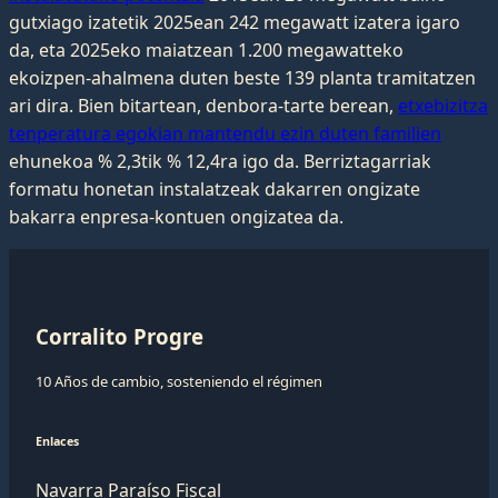
gutxiago izatetik 2025ean 242 megawatt izatera igaro
da, eta 2025eko maiatzean 1.200 megawatteko
ekoizpen-ahalmena duten beste 139 planta tramitatzen
ari dira. Bien bitartean, denbora-tarte berean,
etxebizitza
tenperatura egokian mantendu ezin duten familien
ehunekoa % 2,3tik % 12,4ra igo da. Berriztagarriak
formatu honetan instalatzeak dakarren ongizate
bakarra enpresa-kontuen ongizatea da.
Corralito Progre
10 Años de cambio, sosteniendo el régimen
Enlaces
Navarra Paraíso Fiscal