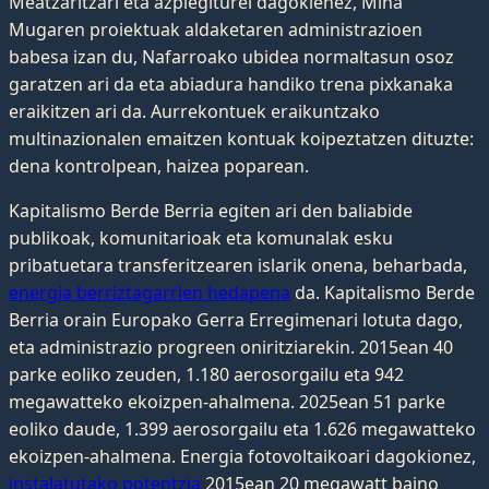
Meatzaritzari eta azpiegiturei dagokienez, Mina
Mugaren proiektuak aldaketaren administrazioen
babesa izan du, Nafarroako ubidea normaltasun osoz
garatzen ari da eta abiadura handiko trena pixkanaka
eraikitzen ari da. Aurrekontuek eraikuntzako
multinazionalen emaitzen kontuak koipeztatzen dituzte:
dena kontrolpean, haizea poparean.
Kapitalismo Berde Berria egiten ari den baliabide
publikoak, komunitarioak eta komunalak esku
pribatuetara transferitzearen islarik onena, beharbada,
energia berriztagarrien hedapena
da. Kapitalismo Berde
Berria orain Europako Gerra Erregimenari lotuta dago,
eta administrazio progreen oniritziarekin. 2015ean 40
parke eoliko zeuden, 1.180 aerosorgailu eta 942
megawatteko ekoizpen-ahalmena. 2025ean 51 parke
eoliko daude, 1.399 aerosorgailu eta 1.626 megawatteko
ekoizpen-ahalmena. Energia fotovoltaikoari dagokionez,
instalatutako potentzia
2015ean 20 megawatt baino