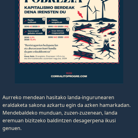
Aurreko mendean hasitako landa-ingurunearen
eraldaketa sakona azkartu egin da azken hamarkadan.
Mendebaldeko munduan, zuzen-zuzenean, landa
eremuan bizitzeko baldintzen desagerpena ikusi
genuen.